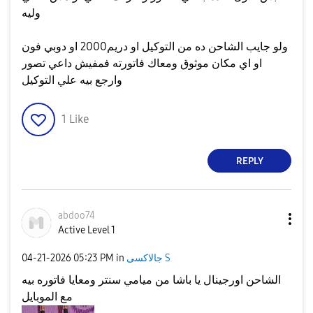
وليه
ولو جايب الشاحن ده من التوكيل او دريم2000 او دوبي فون
او اي مكان موثوق ومعاك فاتورته فمفيش داعي تصور
وارجع بيه علي التوكيل
1
Like
REPLY
abdoo74
Active Level 1
جالاكسى S
in
05:23 PM
‎04-21-2026
الشاحن اورجينال يا باشا من ميامي سنتر ومعايا فاتوره بيه
مع الموبايل