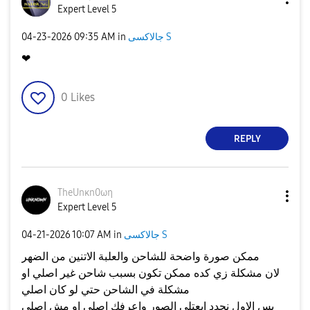
Expert Level 5
جالاكسى S
in
09:35 AM
‎04-23-2026
❤
0
Likes
REPLY
TheUnκn0ωη
Expert Level 5
جالاكسى S
in
10:07 AM
‎04-21-2026
ممكن صورة واضحة للشاحن والعلبة الاتنين من الضهر
لان مشكلة زي كده ممكن تكون بسبب شاحن غير اصلي او
مشكلة في الشاحن حتي لو كان اصلي
بس الاول نحدد ابعتلي الصور واعرفك اصلي او مش اصلي