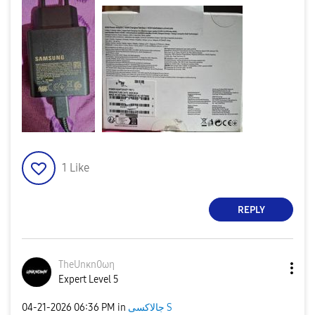
1
Like
REPLY
TheUnκn0ωη
Expert Level 5
جالاكسى S
in
06:36 PM
‎04-21-2026