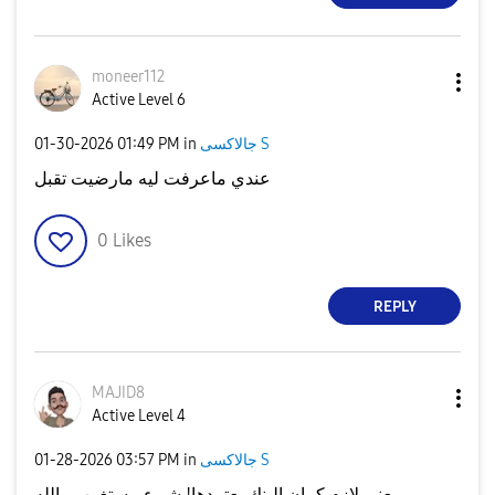
moneer112
Active Level 6
‎01-30-2026
01:49 PM
in
جالاكسى S
عندي ماعرفت ليه مارضيت تقبل
0
Likes
REPLY
MAJID8
Active Level 4
‎01-28-2026
03:57 PM
in
جالاكسى S
يعني لازم كمان البنك يعتمدها! شيء مستغرب والله