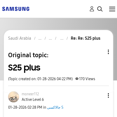
Saudi Arabia
Re: Re: S25 plus
Original topic:
S25 plus
(Topic created on: 01-28-2026 04:22 PM)
170
Views
moneer112
Active Level 6
‎01-28-2026
02:28 PM
in
جالاكسى S