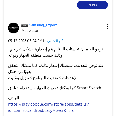
REPLY
Samsung_Expert
Moderator
‎05-12-2026
05:04 PM
in
جالاكسى S
نرجو العلم أن تحديثات النظام يتم إصدارها بشكل تدريجي،
نوعه
و
منطقة الجهاز
وذلك حسب
.
عند توفر التحديث، سيصلك إشعار بذلك، كما يمكنك التحقق
يدويًا من خلال:
الإعدادات > تحديث البرنامج > تنزيل وتثبيت
كما يمكنك تحديث الجهاز باستخدام تطبيق
Smart Switch
:
للهاتف:
https://play.google.com/store/apps/details?
id=com.sec.android.easyMover&hl=en