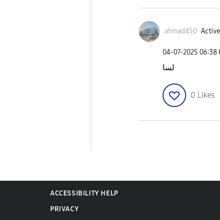
ahmad450
Active
‎04-07-2025
06:38
لسا
0
Likes
ACCESSIBILITY HELP
PRIVACY