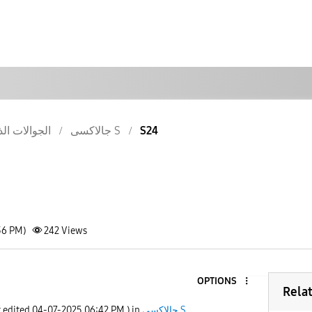
الجوالات الذ
جالاكسى S
S24
36 PM)
242
Views
OPTIONS
Rela
t edited
‎04-07-2025
06:42 PM
) in
جالاكسى S