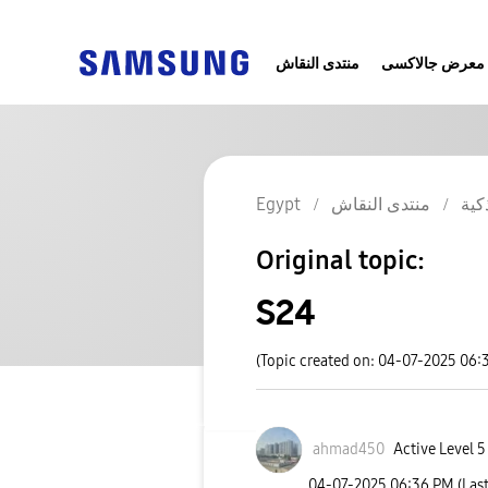
معرض جالاكسى
منتدى النقاش
Egypt
منتدى النقاش
كية
Original topic:
S24
(Topic created on: 04-07-2025 06:
ahmad450
Active Level 5
‎04-07-2025
06:36 PM
(Las