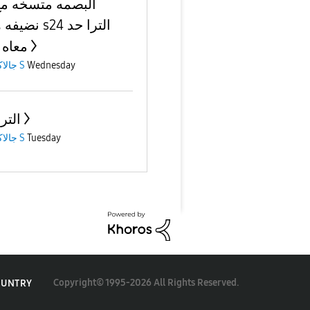
البصمه متسخه مع 
ن s24 الترا حد
معاه 
جالاكسى S
Wednesday
24 الترا
جالاكسى S
Tuesday
Copyright© 1995-2026 All Rights Reserved.
OUNTRY