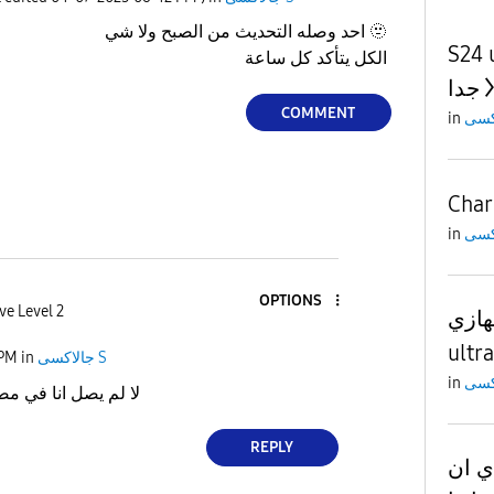
احد وصله التحديث من الصبح ولا شي 🫥
S24 ultra ن
الكل يتأكد كل ساعة
جدا
COMMENT
in
Char
in
OPTIONS
ve Level 2
جهازي
ultra
 PM
in
جالاكسى S
in
لا لم يصل انا في م
REPLY
ي ان