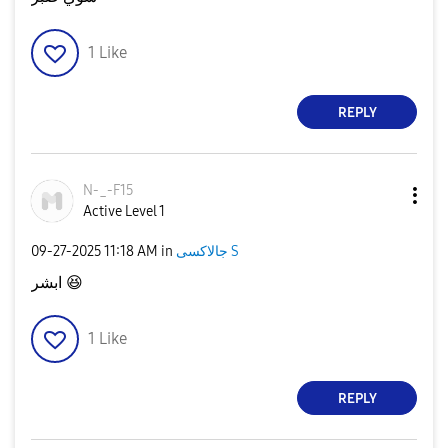
1
Like
REPLY
N-_-F15
Active Level 1
‎09-27-2025
11:18 AM
in
جالاكسى S
ابشر
😆
1
Like
REPLY