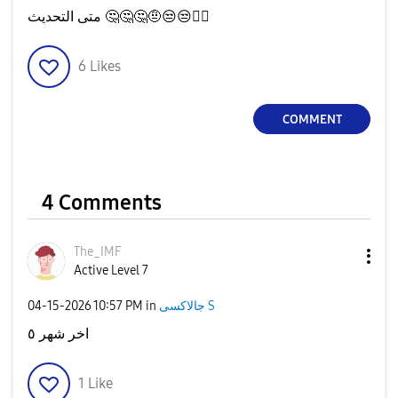
متى التحديث
🤔
🤔
🤔
🤨
😒
😒
🫩🫩
6
Likes
COMMENT
4 Comments
The_IMF
Active Level 7
‎04-15-2026
10:57 PM
in
جالاكسى S
اخر شهر ٥
1
Like