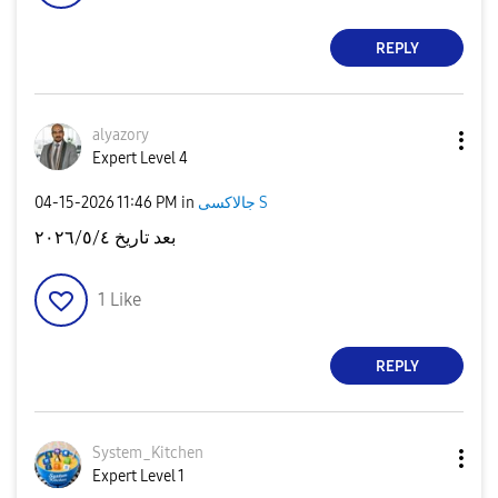
REPLY
alyazory
Expert Level 4
‎04-15-2026
11:46 PM
in
جالاكسى S
بعد تاريخ ٢٠٢٦/٥/٤
1
Like
REPLY
System_Kitchen
Expert Level 1