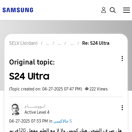
SELV (Jordan)
Re: S24 Ultra
Original topic:
S24 Ultra
(Topic created on: 04-27-2025 07:47 PM)
222
Views
ابـووســـــام
Active Level 4
‎04-27-2025
07:33 PM
in
جالاكسى S
هل صرف الشحن هيك كويس ولا لا مع العلم مفعل 120فريم