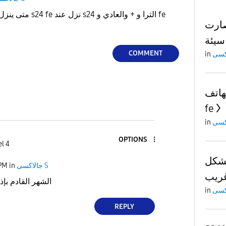
الترا و + والعادي و fe
ارت
سيئة
COMMENT
in
لهاتف
fe
in
OPTIONS
el 4
بشكل
 PM
in
جالاكسى S
ريب
FE الشهر القادم بإذن لله
in
REPLY