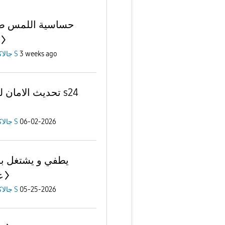
حساسية اللمس ص
جالاكسى S
3 weeks ago
تحديث الامان  s24
جالاكسى S
06-02-2026
يطفي و يشتغل 
غ
جالاكسى S
05-25-2026