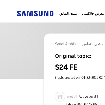
معرض جالاكسى
منتدى النقاش
Saudi Arabia
منتدى النقاش
Original topic:
S24 FE
(Topic created on: 04-23-2025 02:
me901
Active Level 1
‎04-23-2025
02:49 PM
in