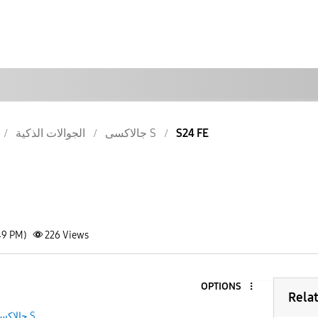
الجوالات الذكية
جالاكسى S
S24 FE
49 PM)
226
Views
OPTIONS
Rela
جالاكسى S