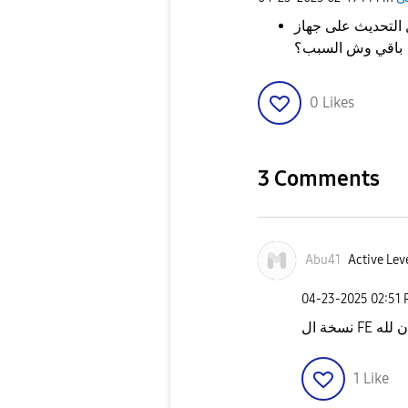
متى ينزل التحديث على جهاز s24 fe نزل عند s24 
باقي وش السبب؟
0
Likes
3 Comments
Abu41
Active Lev
‎04-23-2025
02:51
نسخة ال 
1
Like