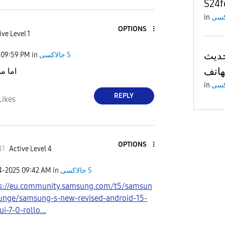
S24f
in
OPTIONS
ive Level 1
ل تحديث
09:59 PM
in
جالاكسى S
اما م
in
REPLY
Likes
OPTIONS
41
Active Level 4
24-2025
09:42 AM
in
جالاكسى S
s://eu.community.samsung.com/t5/samsun
unge/samsung-s-new-revised-android-15-
i-7-0-rollo...