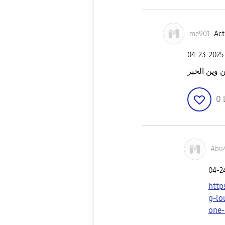
me901
Act
‎04-23-2025
ن وين الخبر
0
Abu
‎04-
http
g-lo
one-u