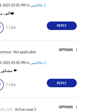
08-2025
03:05 PM
in
جالاكسى S
الف م
❤️
REPLY
1
Like
OPTIONS
nymous
Not applicable
08-2025
03:05 PM
in
جالاكسى S
مشكور والله ❤
REPLY
1
Like
OPTIONS
tafa_005
Active Level 3