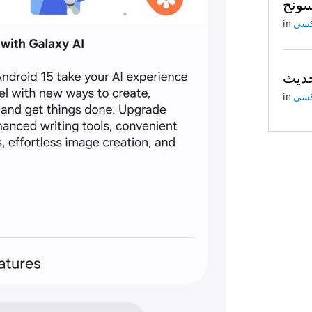
ونج
in
in