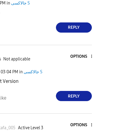
 PM
in
جالاكسى S
ش
REPLY
OPTIONS
s
Not applicable
03:04 PM
in
جالاكسى S
t Version
REPLY
ike
OPTIONS
tafa_005
Active Level 3