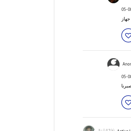
‎05-
Ano
‎05-
صبرنا