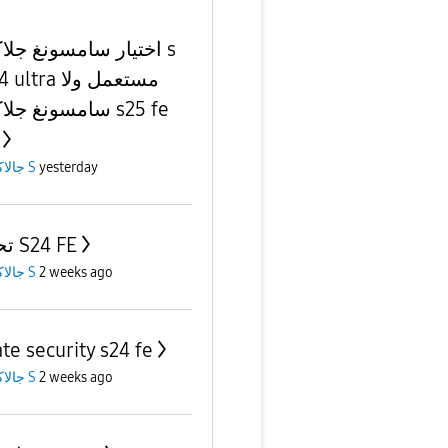
اختيار سامسونغ جل s
ra مستعمل ولا
سامسونغ ج s25 fe
جالاكسى S
yesterday
تحديث S24 FE
جالاكسى S
2 weeks ago
te security s24 fe
جالاكسى S
2 weeks ago