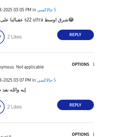
08-2025
03:05 PM
in
جالاكسى S
عقبالنا على جهاز s22 ultra شرق اوسط
😂
REPLY
2
Likes
OPTIONS
nymous
Not applicable
08-2025
03:07 PM
in
جالاكسى S
إيه والله نفذ 
REPLY
2
Likes
OPTIONS