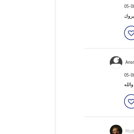
‎05-
بروك
Ano
‎05-
Mus