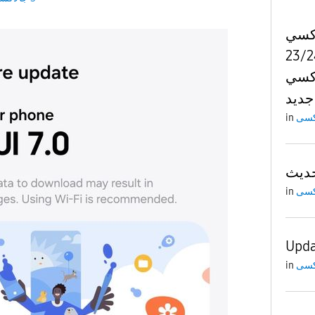
اكسي
23/24 ult
لاكسي
جديد
in
in
Upda
in