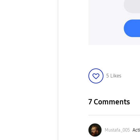
5
Likes
7 Comments
Mustafa_005
Acti