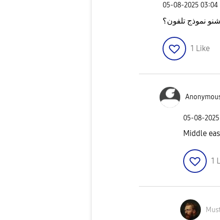
‎05-08-2025
03:04
نو نموذج تلفون؟
1
Like
Anonymou
‎05-08-2025
Middle eas
1
L
Mus