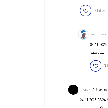
0
Likes
mohamme
‎04-11-2025
ي شي مبهر
0
nzarxx
Active Lev
‎04-11-2025
08:24
 يتحكم متى ينقفل