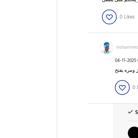
0
Likes
mohamme
‎04-11-2025
 ومره يفتح
0
S