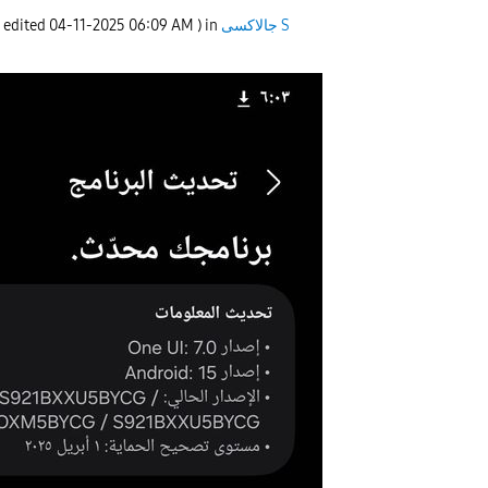
t edited
‎04-11-2025
06:09 AM
) in
جالاكسى S