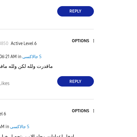
REPLY
OPTIONS
d850
Active Level 6
06:21 AM
in
جالاكسى S
ماقدرت ولله لكن ولله ماف
REPLY
Likes
OPTIONS
el 6
 AM
in
جالاكسى S
ادخل اعدادات مجلد الامن بتحصل خيار