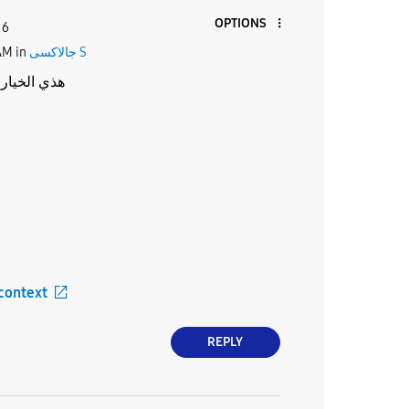
OPTIONS
 6
AM
in
جالاكسى S
هذي الخيارا
 context
REPLY