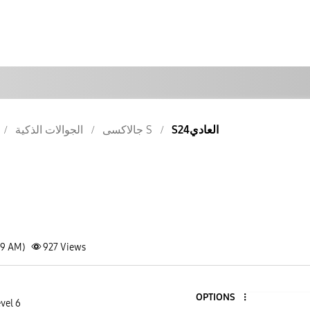
S24العادي
جالاكسى S
الجوالات الذكية
09 AM)
927
Views
OPTIONS
vel 6