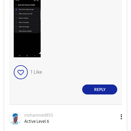
1
Like
REPLY
mohammed850
Active Level 6