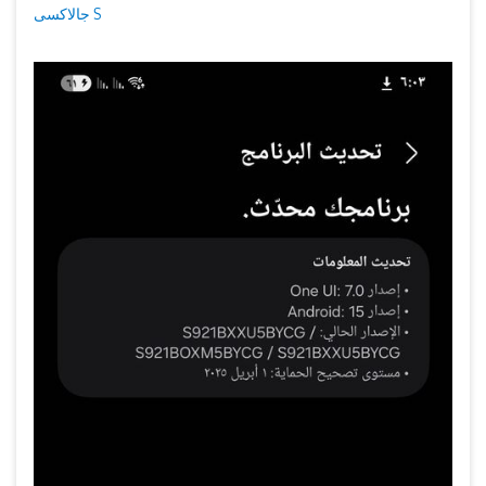
جالاكسى S