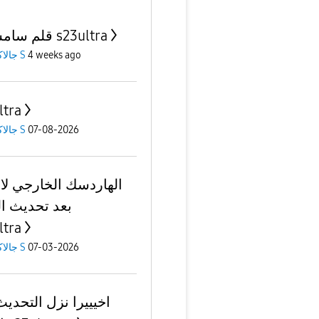
قلم سامسونج s23ultra
4 weeks ago
جالاكسى S
ltra
07-08-2026
جالاكسى S
الهاردسك الخارجي لا
بعد تحديث ال
ltra
07-03-2026
جالاكسى S
اخيييرا نزل التحديث