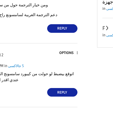
ومن خيار الترجمة حول من س
in
دعم الترجمة العربية لسامسونغ راح يجي في ٢٠ إبريل
F
REPLY
in
OPTIONS
l 2
جالاكسى S
in
PM
اتوقع بيضبط لو حولت من كيبورد سامسونج الى
عندي اقدر ات
REPLY