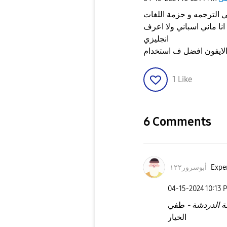
 الترجمه و حزمة اللغات
 انا ماني اسباني ولا اعرف
انجليزي
1
Like
6 Comments
Exper
أبوسرور١٢٢
‎04-15-2024
10:13 
 الدردشة -
طفي
الخيار