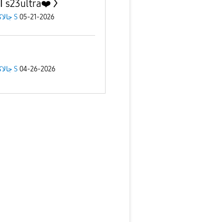
اجهزة s23ultra❤️
05-21-2026
جالاكسى S
04-26-2026
جالاكسى S