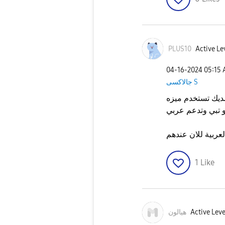
PLUS10
Active Le
‎04-16-2024
05:15
جالاكسى S
تستخدم ميزه circle to search للترجمه افضل بكثير وتترجم
 تبي وتدعم عربي
عربية للان عندهم
1
Like
Active Leve
هيالون