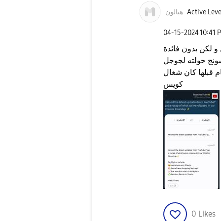
Active Leve
هيالون
‎04-15-2024
10:41 
 لكن بدون فائدة
نج حولته لجوجل
م قبلها كان شغال
كويس
0
Likes