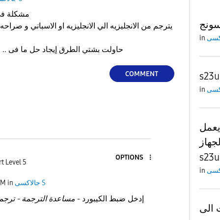
مشكلة في
يترجم من الانجليزيه الي الانجليزيه او الاسباني و صراحه
in
حاولت بشتي الطرق إيجاد حل ما فى .. الايفون افضل ف استخدام
COMMENT
s23u
in
يعمل
جهاز
s23u
OPTIONS
t Level 5
in
جالاكسى S
in
PM
إدخل ضبط الكيبورد -
مساعدة الترجمة - ترجمة
 الى