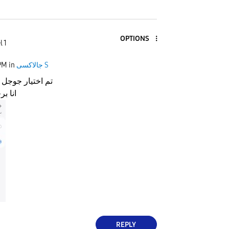
OPTIONS
l 1
جالاكسى S
in
PM
تم اختيار جوجل 
انا ب
REPLY