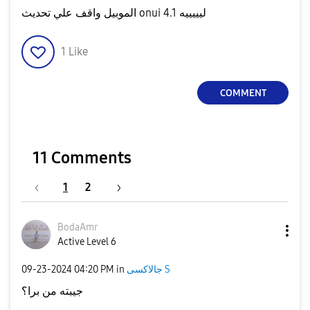
الموبيل واقف علي تحديث onui 4.1 ليييييه
1
Like
COMMENT
11 Comments
1
2
BodaAmr
Active Level 6
‎09-23-2024
04:20 PM
in
جالاكسى S
جيبته من برا؟