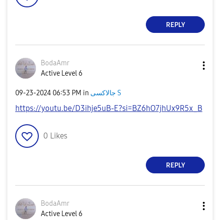
REPLY
BodaAmr
Active Level 6
‎09-23-2024
06:53 PM
in
جالاكسى S
https://youtu.be/D3ihje5uB-E?si=BZ6hO7jhUx9R5x_B
0
Likes
REPLY
BodaAmr
Active Level 6