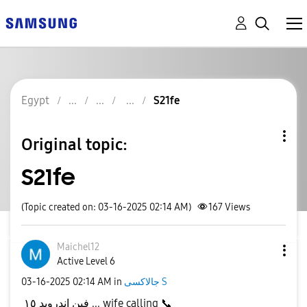
Egypt
S21fe
Original topic:
S21fe
(Topic created on: 03-16-2025 02:14 AM)
167
Views
Maichel12
Active Level 6
‎03-16-2025
02:14 AM
in
جالاكسى S
فين اندرويد ١٥ ... wife calling
📞