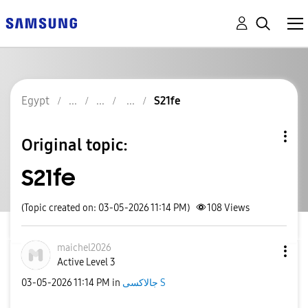
Egypt
S21fe
Original topic:
S21fe
(Topic created on: 03-05-2026 11:14 PM)
108
Views
maichel2026
Active Level 3
جالاكسى S
in
11:14 PM
‎03-05-2026