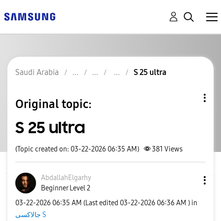
Saudi Arabia
S 25 ultra
Original topic:
S 25 ultra
(Topic created on: 03-22-2026 06:35 AM)
381
Views
AbdallahElgarhy
Beginner Level 2
‎03-22-2026
06:35 AM
(Last edited
‎03-22-2026
06:36 AM
) in
جالاكسى S