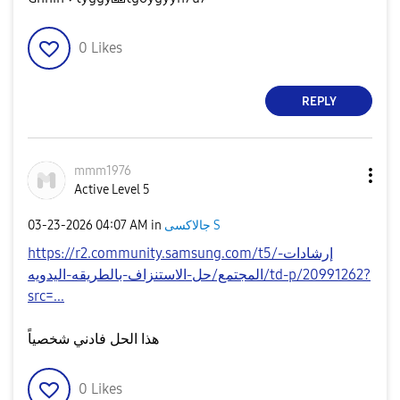
0
Likes
REPLY
mmm1976
Active Level 5
‎03-23-2026
04:07 AM
in
جالاكسى S
https://r2.community.samsung.com/t5/إرشادات-
المجتمع/حل-الاستنزاف-بالطريقه-اليدويه/td-p/20991262?
src=...
هذا الحل فادني شخصياً
0
Likes