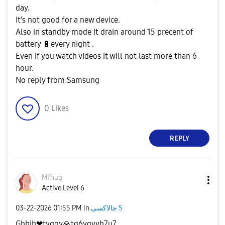
day.
It's not good for a new device.
Also in standby mode it drain around 15 precent of
battery
🔋
every night .
Even if you watch videos it will not last more than 6
hour.
No reply from Samsung
0
Likes
REPLY
Mfhug
Active Level 6
‎03-22-2026
01:55 PM
in
جالاكسى S
Ghhih❤tyggy
🙏
tg6ygyyh7u7