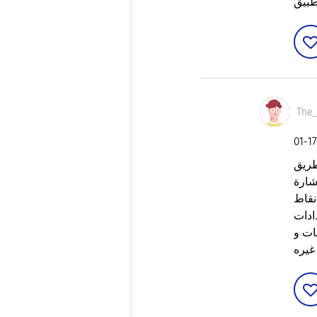
طبيق
The
‎01-1
شارة
نقاط
ات و
غيره