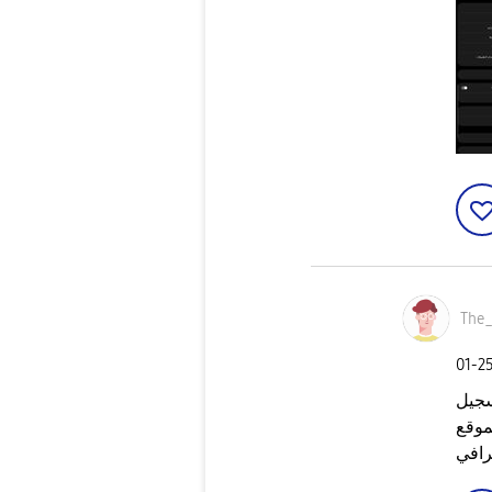
The
‎01-2
سجيل
موقع
رافي