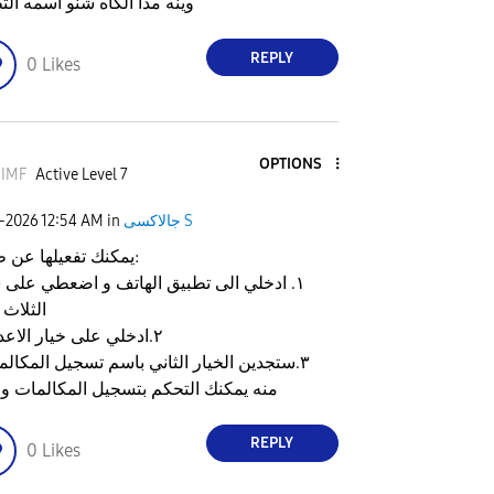
وينه مدا الكاه شنو اسمه الت
REPLY
0
Likes
OPTIONS
_IMF
Active Level 7
7-2026
12:54 AM
in
جالاكسى S
يمكنك تفعيلها عن طريق:
١. ادخلي الى تطبيق الهاتف و اضعطي على 
الثلاث 
٢.ادخلي على خيار الاعدادات
٣.ستجدين الخيار الثاني باسم تسجيل المكالم
منه يمكنك التحكم بتسجيل المكالمات و 
REPLY
0
Likes