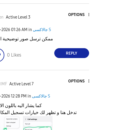
OPTIONS
en
Active Level 3
7-2026
01:26 AM
in
جالاكسى S
ممكن ترسل صور توضيحية ا
REPLY
0
Likes
OPTIONS
_IMF
Active Level 7
7-2026
12:28 PM
in
جالاكسى S
كما يشار اليه باللون ا
تدخل هنا و تظهر لك خيارات تسجيل المكا