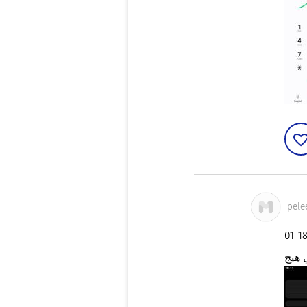
pele
‎01-1
 هيج