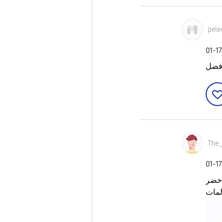
pele
‎01-1
فضل
The
‎01-1
لاخضر
لمات