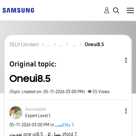
SELV (Jordan)
Oneui8.5
Original topic:
Oneui8.5
(Topic created on: 05-11-2026 03:00 PM)
55
Views
Awniokdeh
Expert Level 1
‎05-11-2026
03:00 PM
in
جالاكسى S
تحديث one ui8.5 يصل لل zfold 7.