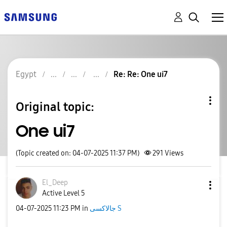
Egypt
Re: Re: One ui7
Original topic:
One ui7
(Topic created on: 04-07-2025 11:37 PM)
291
Views
El_Deep
Active Level 5
‎04-07-2025
11:23 PM
in
جالاكسى S