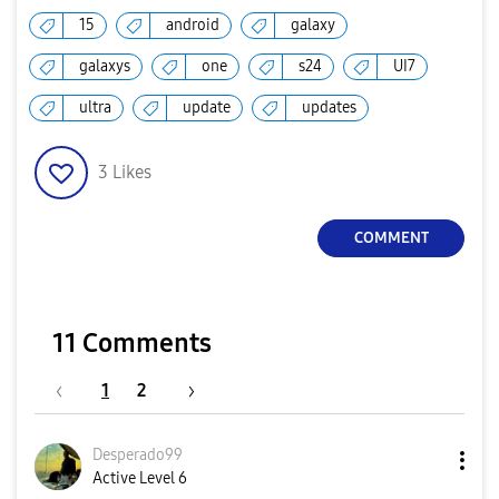
15
android
galaxy
galaxys
one
s24
UI7
ultra
update
updates
3
Likes
COMMENT
11 Comments
1
2
Desperado99
Active Level 6