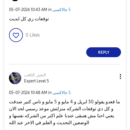
جالاكسى S
in
10:43 AM
‎05-07-2026
توقعات زي كل ابديت
0
Likes
REPLY
النجم_الثاقب
Expert Level 5
جالاكسى S
in
10:48 AM
‎05-07-2026
ما قعدو يقولو 30 ابريل و 4 مايو و 5 مايو و ناس كتير صدقت
و كل دي توقعات الشركه منزلتش موعد رسمي لحد الان
يعني احنا مش هنبقى عندنا علم اكتر من الشركه نفسها و
الوضعين التحديث و العلم في الاخر عند الله