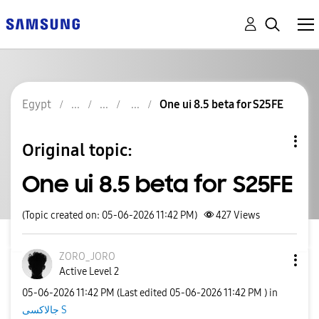
Egypt
One ui 8.5 beta for S25FE
Original topic:
One ui 8.5 beta for S25FE
(Topic created on: 05-06-2026 11:42 PM)
427
Views
ZORO_JORO
Active Level 2
‎05-06-2026
11:42 PM
(Last edited
‎05-06-2026
11:42 PM
) in
جالاكسى S