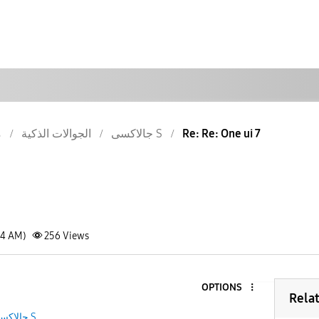
م
الجوالات الذكية
جالاكسى S
Re: Re: One ui 7
54 AM)
256
Views
OPTIONS
Rela
جالاكسى S