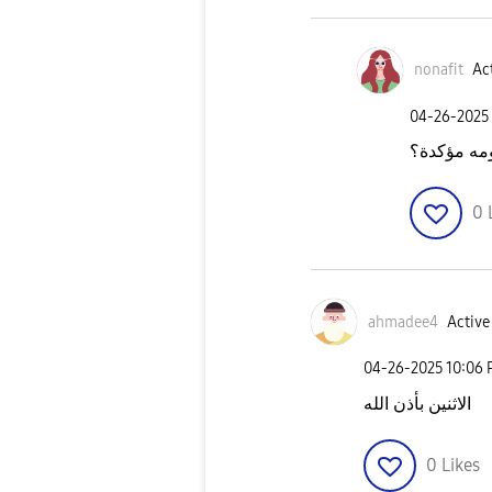
nonafit
Act
‎04-26-2025
مه مؤكدة؟
0
ahmadee4
Active
‎04-26-2025
10:06
الاثنين بأذن الله
0
Likes