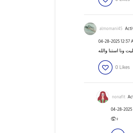
almomani45
Acti
‎04-28-2025
12:37 
0
Likes
nonafit
Act
‎04-28-2025
🤦‍
♀️