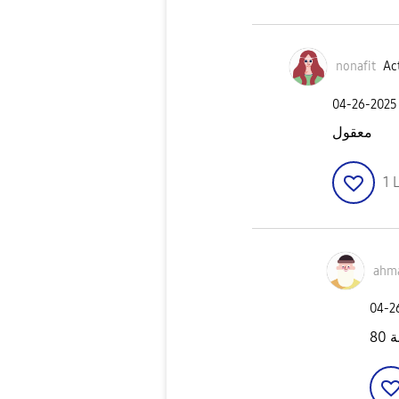
nonafit
Act
‎04-26-2025
معقول
1
L
ahm
‎04-