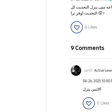
يا جماعه متى بنزل التحديث لل s23 ultra لبي وانا كل شوي اتفقد
التحديث اوفر ترا 🤦‍
♀️
6
Likes
9 Comments
jak90
Active Leve
‎04-26-2025
10:00
الاثنين ينزل
0
Likes