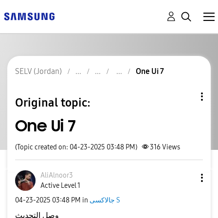
SELV (Jordan)
One Ui 7
Original topic:
One Ui 7
(Topic created on: 04-23-2025 03:48 PM)
316
Views
AliAlnoor3
Active Level 1
‎04-23-2025
03:48 PM
in
جالاكسى S
وصل التحديث