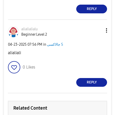
REPLY
alialialialu
Beginner Level 2
‎04-23-2025
07:56 PM
in
جالاكسى S
alialiali
0
Likes
REPLY
Related Content