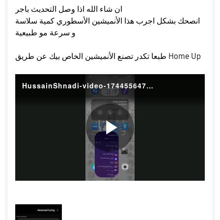
ان شاء الله اذا وصل التحديث باجر
انصحك بشكل اجرب هذا الأنميشين الأسطوري كمية سلاسة
و سرعة مو طبيعية
طبعا تكدر تصنع الأنميشين الخاص بيك عن طريق Home Up
HussainShnadi-video-1744556472333
P
l