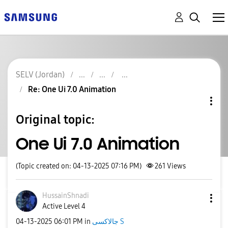
SELV (Jordan)
Re: One Ui 7.0 Animation
Original topic:
One Ui 7.0 Animation
(Topic created on: 04-13-2025 07:16 PM)
261
Views
HussainShnadi
Active Level 4
‎04-13-2025
06:01 PM
in
جالاكسى S