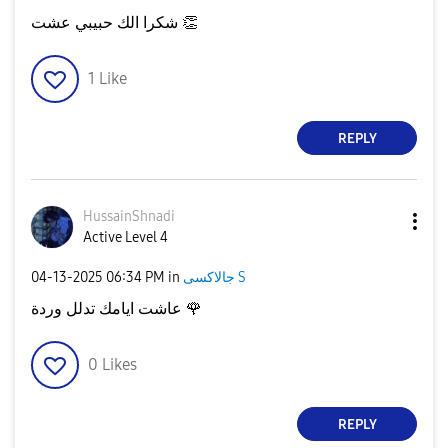
شكرا الك حبيبي عشت
👏
1
Like
REPLY
HussainShnadi
Active Level 4
‎04-13-2025
06:34 PM
in
جالاكسى S
عاشت ايامك تدلل وردة
🌹
0
Likes
REPLY