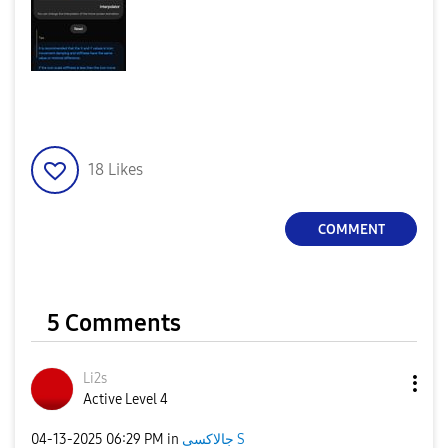
18
Likes
COMMENT
5 Comments
Li2s
Active Level 4
‎04-13-2025
06:29 PM
in
جالاكسى S