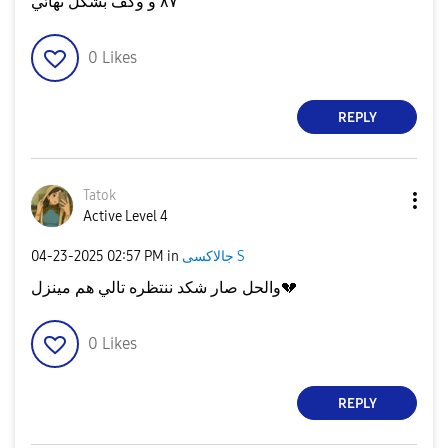
٨٧ و وكف بشكل نهائي
0
Likes
REPLY
Tatok
Active Level 4
جالاكسى S
in
02:57 PM
‎04-23-2025
💔
والحل صار شكد ننتظره تالي هم مينزل
0
Likes
REPLY