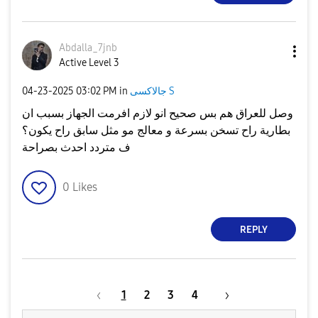
Abdalla_7jnb
Active Level 3
جالاكسى S
in
03:02 PM
‎04-23-2025
وصل للعراق هم بس صحيح انو لازم افرمت الجهاز بسبب ان
بطارية راح تسخن بسرعة و معالج مو مثل سابق راح يكون؟
ف متردد احدث بصراحة
0
Likes
REPLY
1
2
3
4