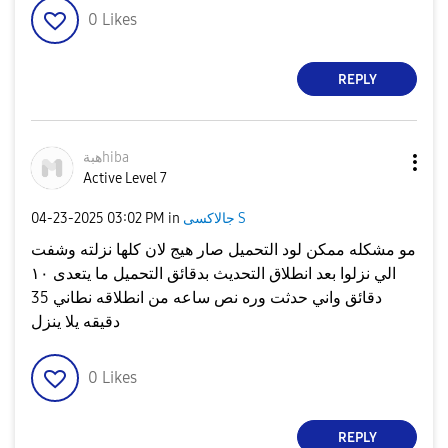
0
Likes
REPLY
هبةhiba
Active Level 7
جالاكسى S
in
03:02 PM
‎04-23-2025
مو مشكله ممكن لود التحميل صار هيج لان كلها نزلته وشفت
الي نزلوا بعد انطلاق التحديث بدقائق التحميل ما يتعدى ١٠
دقائق واني حدثت وره نص ساعه من انطلاقه نطاني 35
دقيقه يلا ينزل
0
Likes
REPLY