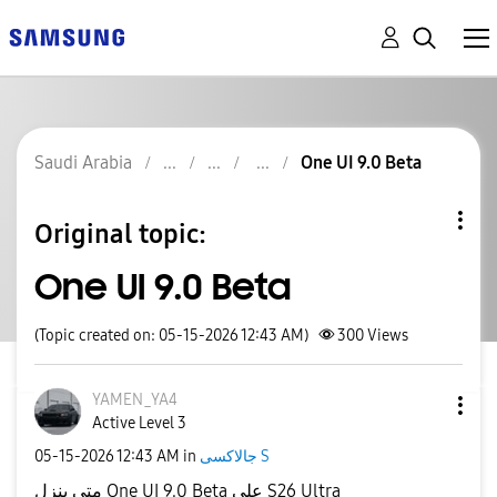
Saudi Arabia
One UI 9.0 Beta
Original topic:
One UI 9.0 Beta
(Topic created on: 05-15-2026 12:43 AM)
300
Views
YAMEN_YA4
Active Level 3
‎05-15-2026
12:43 AM
in
جالاكسى S
متى ينزل One UI 9.0 Beta على S26 Ultra