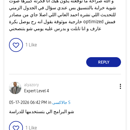
و الله صراحة ما توقعته يكون هيك انا فكرته كبيرها صوت
شوية خرابة بالتنسيق بس عندي سؤال في الجدول الزمني
للتحديث اللي نشره احمد العاني اللي اصلا جاي من مصادر
خارجية موثوقة بقول انه رح يوصل بكرة optimized فمش
عارف و انا تابلت و بدرس عليه يومي شو بتنصحني
1
Like
REPLY
alyazory
Expert Level 4
جالاكسى S
in
06:42 PM
‎05-17-2026
شو البرامج الي بتستخدمها للدراسة
1
Like