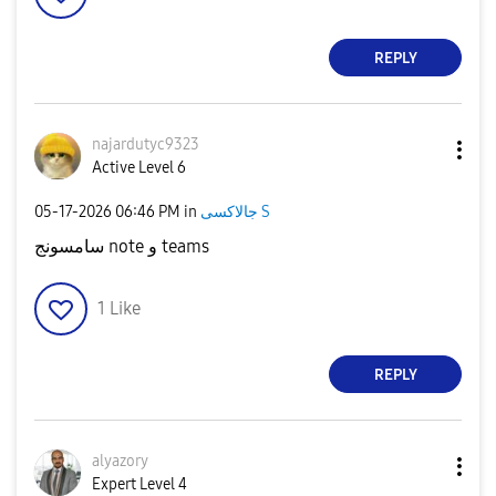
REPLY
najardutyc9323
Active Level 6
جالاكسى S
in
06:46 PM
‎05-17-2026
سامسونج note و teams
1
Like
REPLY
alyazory
Expert Level 4