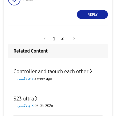
REPLY
1
2
Related Content
Controller and taouch each other
a week ago
جالاكسى S
in
S23 ultra
07-05-2026
جالاكسى S
in