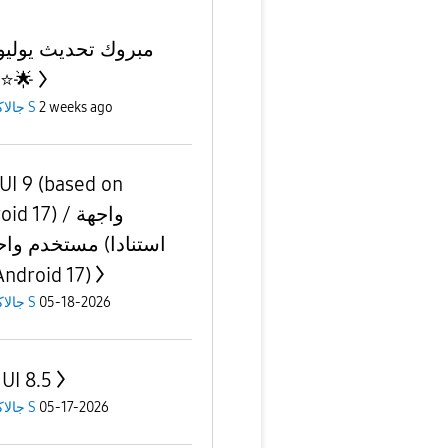
وصل⭐️🌟
جالاكسى S
2 weeks ago
UI 9 (based on
d 17) / واجهة
إل Android 17)
جالاكسى S
05-18-2026
UI 8.5
جالاكسى S
05-17-2026