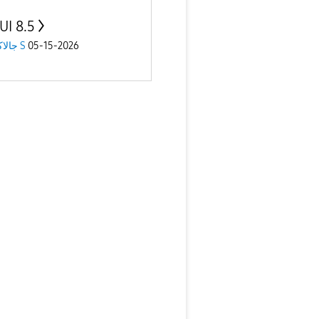
UI 8.5
جالاكسى S
05-15-2026