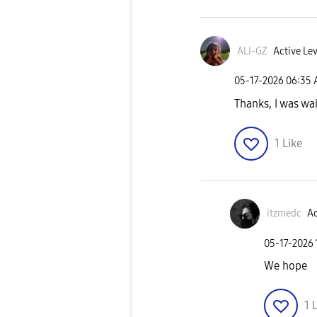
ALI-GZ
Active Lev
‎05-17-2026
06:35
Thanks, I was wai
1
Like
itzmedc
Ac
‎05-17-2026
We hope
1
L