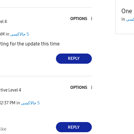
One 
OPTIONS
in
el 4
 AM
in
جالاكسى S
ting for the update this time
REPLY
OPTIONS
tive Level 4
12:37 PM
in
جالاكسى S
REPLY
ike