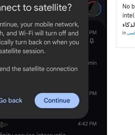
No be
intel
ذكاء
in