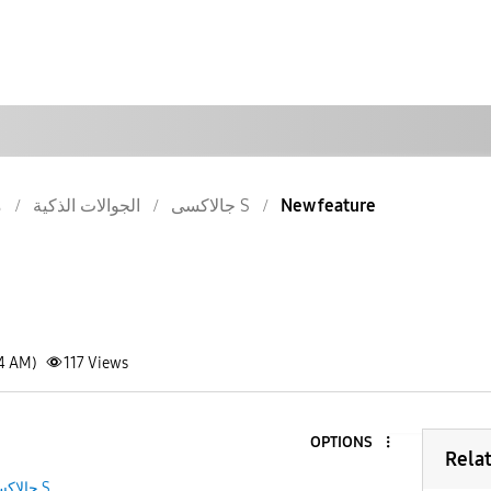
م
الجوالات الذكية
جالاكسى S
New feature
34 AM)
117
Views
OPTIONS
Rela
جالاكسى S