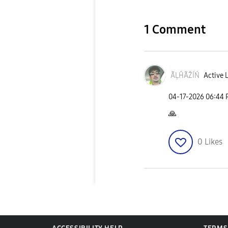
1 Comment
ÃĻĤÃŽÍŃ
Active 
‎04-17-2026
06:44
🙏
0
Likes