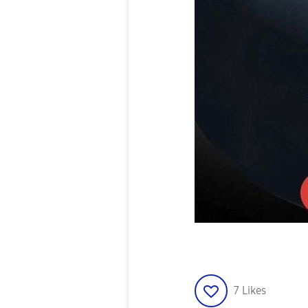
7
Likes