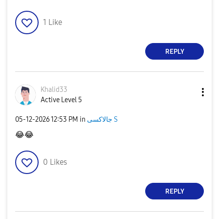
1
Like
REPLY
Khalid33
Active Level 5
‎05-12-2026
12:53 PM
in
جالاكسى S
😂
😂
0
Likes
REPLY