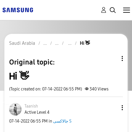
Saudi Arabia
Hi 👋
Original topic:
Hi 👋
(Topic created on: 07-14-2022 06:55 PM)
340
Views
Taanish
Active Level 4
‎07-14-2022
06:55 PM
in
جالاكسى S