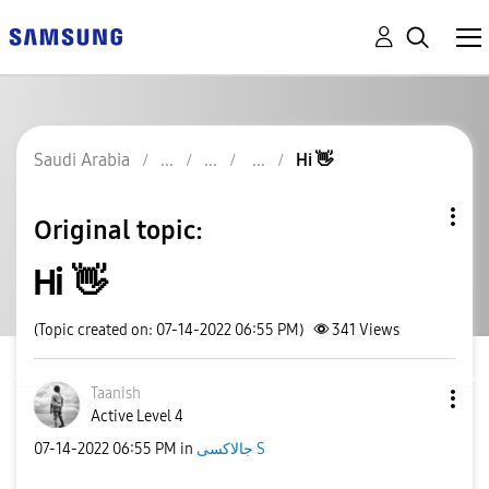
Saudi Arabia
Hi 👋
Original topic:
Hi 👋
(Topic created on: 07-14-2022 06:55 PM)
341
Views
Taanish
Active Level 4
‎07-14-2022
06:55 PM
in
جالاكسى S