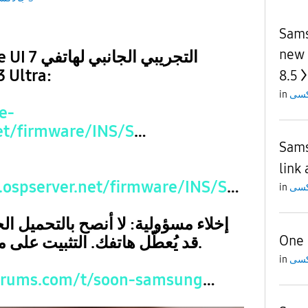
Sams
new 
 S23 وS23 Ultra:
8.5
in
e-
et/firmware/INS/S
…
Sams
link
.ospserver.net/firmware/INS/S
…
in
إخلاء مسؤولية: لا أنصح بالتحميل الج
One 
قد يُعطّل هاتفك. التثبيت على مسؤوليتك الخاصة.
in
orums.com/t/soon-samsung
…