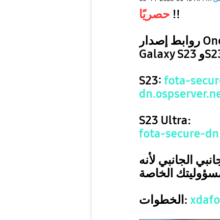
حصريًا
‼️
روابط إصدار One UI 7 التجريبي الجانبي لهاتفي
Galaxy
S23:
fota-secur
dn.ospserver.n
S23 Ultra:
fota-secure-dn
انبي الجانبي لأنه
الخطوات:
xdaf