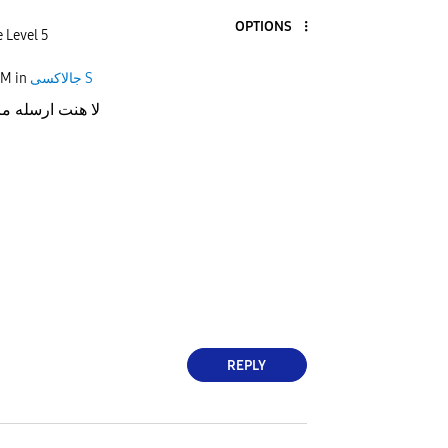
OPTIONS
 Level 5
AM
in
جالاكسى S
لا هنت ارسله مرة
REPLY