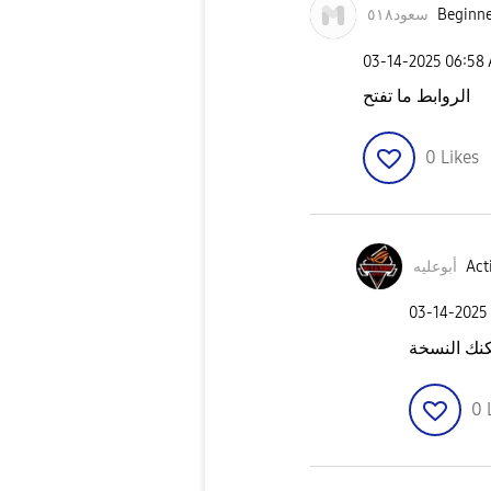
سعود٥١٨
Beginne
‎03-14-2025
06:58
الروابط ما تفتح
0
Likes
أبوعليه
Act
‎03-14-2025
نك النسخة
0