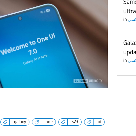
Sams
ultra
in
Gala
upda
in
galaxy
one
s23
ui