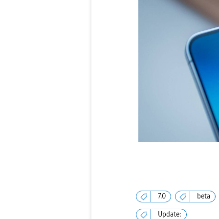
7.0
beta
Update: