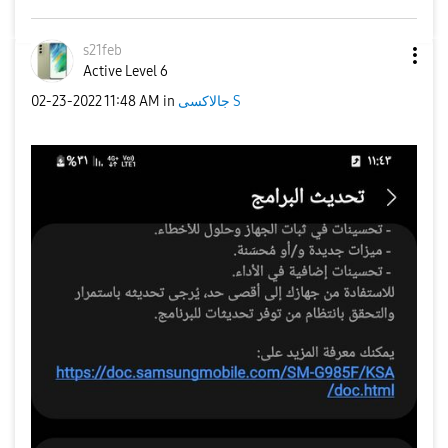
s21feb
Active Level 6
‎02-23-2022
11:48 AM
in
جالاكسى S