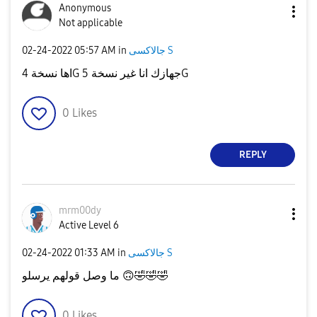
Anonymous
Not applicable
‎02-24-2022
05:57 AM
in
جالاكسى S
اها نسخة 4G جهازك انا غير نسخة 5G
0
Likes
REPLY
mrm00dy
Active Level 6
‎02-24-2022
01:33 AM
in
جالاكسى S
ما وصل قولهم يرسلو
🙃
🤣
🤣
🤣
0
Likes