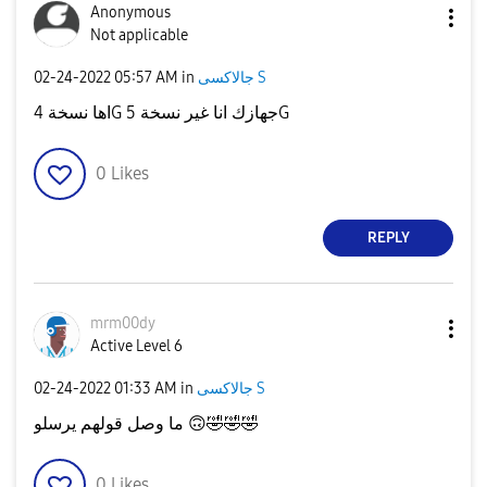
Anonymous
Not applicable
‎02-24-2022
05:57 AM
in
جالاكسى S
اها نسخة 4G جهازك انا غير نسخة 5G
0
Likes
REPLY
mrm00dy
Active Level 6
‎02-24-2022
01:33 AM
in
جالاكسى S
ما وصل قولهم يرسلو
🙃
🤣
🤣
🤣
0
Likes