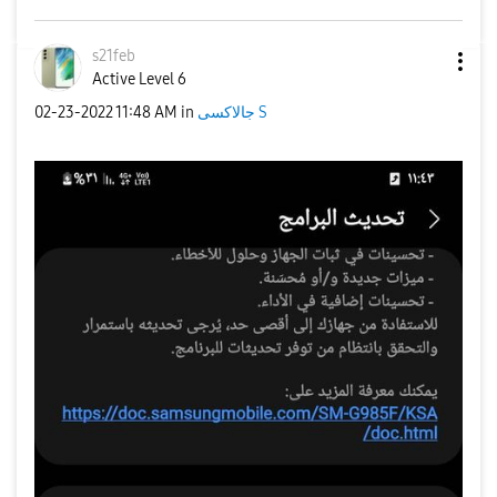
s21feb
Active Level 6
‎02-23-2022
11:48 AM
in
جالاكسى S