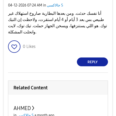
‎04-12-2026
07:24 AM
in
جالاكسى S
أنا نفسك حدثت. ومن بعدها البطارية صاروخ استهلاك غير
طبيعي بس بعد 3 أيام أو 4 أيام استقرت، ولاحظت إن التيك
توك. هو اللي يستنزفها، ويسخن الجهاز حملت. تيك توك، لايت
وانحلت المشكلة.
0
Likes
REPLY
Related Content
AHMED
in
جالاكسى S
a month ago