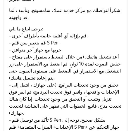
شكراً لتواصلك مع مركز خدمة عملاء سامسونج. ونأسف لما
قد واجهته.
يرجى اتباع ما يلي:
- قم بإزالة أي أغلفة خاصة بأطراف أخرى.
- قم بتغيير سن قلم S Pen.
- جربها مع جهاز آخر متوافق.
- أعد تشغيل هاتفك. (من خلال الضغط باستمرار على مفتاح
خفض الصوت لمدة 10 ثوانٍ. ثم اضغط مع الاستمرار على زر
التشغيل مع الاستمرار في الضغط على مستوى الصوت حتى
يتم إعادة تشغيل هاتفك).
- تحقق من وجود تحديثات البرامج. (على جهازك ، انتقل إلى
الإعدادات وافتحها ، وانقر فوق تحديث البرنامج، ثم انقر فوق
تنزيل وتثبيت أو التحقق من وجود تحديثات. إذا كان هناك
تحديث متاح، فاتبع الخطوات التي تظهر على الشاشة لتحديث
جهازك).
- تأكد من توصيل قلم S Pen بشكل صحيح. توجه إلى
الإعدادات> الميزات المتقدمة> قلم S Pen> جهاز التحكم عن