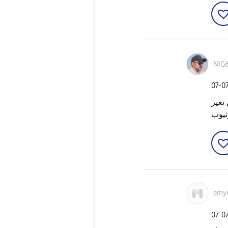
NIG
‎07-0
ممكن تغير csc روحات
وتيوب
emy
‎07-0