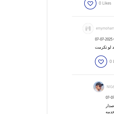
0
Likes
emymoham
‎07-07-2025
د لو تكرمت
0
NIG
‎07-0
صدار
خدمه