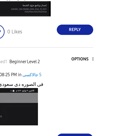
REPLY
0
Likes
OPTIONS
ed1
Beginner Level 2
08:25 PM
in
جالاكسى S
هل ا csc فى الصوره دى سعودى