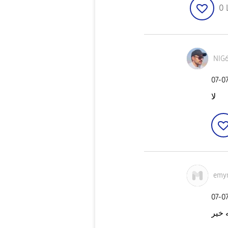
0
NIG
‎07-0
لا
emy
‎07-0
 خير