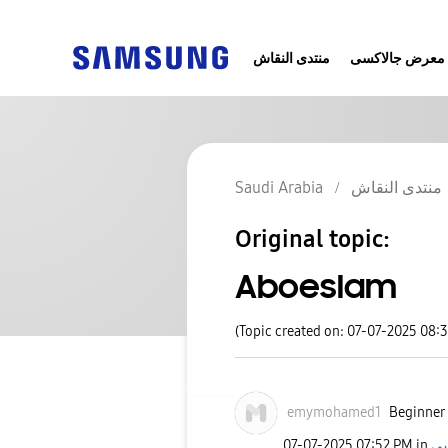
معرض جالاكسى
منتدى النقاش
Saudi Arabia
منتدى النقاش
Original topic:
Aboeslam
(Topic created on: 07-07-2025 08:
emymohamed1
Beginner 
‎07-07-2025
07:52 PM
in