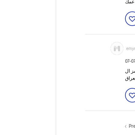
دعمك
emy
‎07-0
عن رمز ال
عراق
Pr