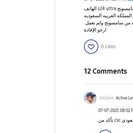
الهاتف s24 ultra ومحفظه سامسونج samsung wallet لم تعمل إلى الآن المنطقه
المملكه العربيه السعوديه
ارجو الإفادة
0
Likes
12 Comments
NIG666
Active Le
‎07-07-2025
08:02 
تأكد من csc