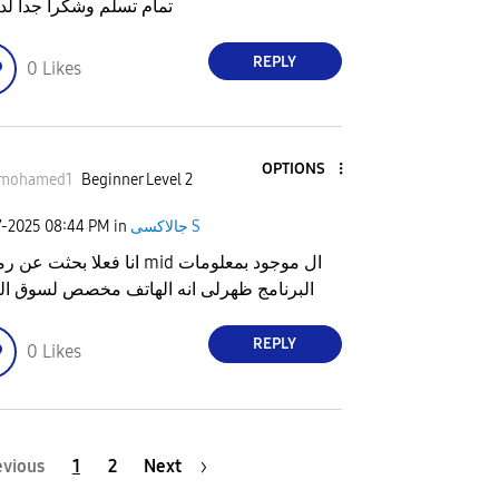
تمام تسلم وشكرا جدا ل
REPLY
0
Likes
OPTIONS
mohamed1
Beginner Level 2
7-2025
08:44 PM
in
جالاكسى S
انا فعلا بحثت  mid ال موجود بمعلومات
البرنامج ظهرلى انه الهاتف مخصص لسوق ال
REPLY
0
Likes
evious
1
2
Next