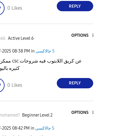
REPLY
0
Likes
OPTIONS
666
Active Level 6
7-2025
08:38 PM
in
جالاكسى S
عن كريق اللابتوب فيه ش
كثيره بالي
REPLY
0
Likes
OPTIONS
mohamed1
Beginner Level 2
7-2025
08:42 PM
in
جالاكسى S