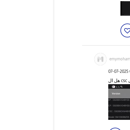
emymoham
‎07-07-2025
ل