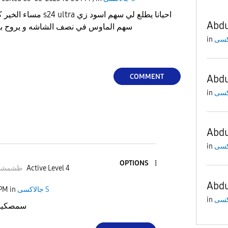
احيانا يطلع لي سهم اسود 
Abdu
سهم الماوس في نصف الشاشه و يروح بسرعه ولا ادري ايش الحل
in
COMMENT
Abdu
in
Abdu
in
OPTIONS
aoqoظشمشظض
Active Level 4
Abdu
 PM
in
جالاكسى S
in
سمصكيم