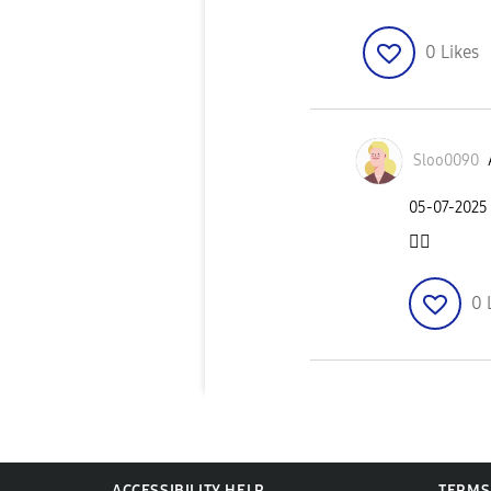
0
Likes
Sloo0090
‎05-07-2025
👍🏻
0
ACCESSIBILITY HELP
TERMS