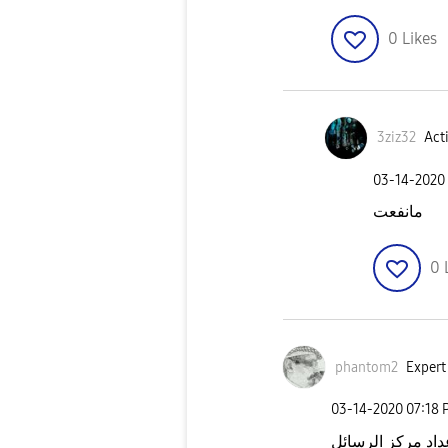
0
Likes
3ziz32
Acti
‎03-14-2020
مانفعت
0
phantom2
Expert
‎03-14-2020
07:18 
اد مركز الرسائل