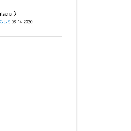
laziz
جالاكسى S
03-14-2020