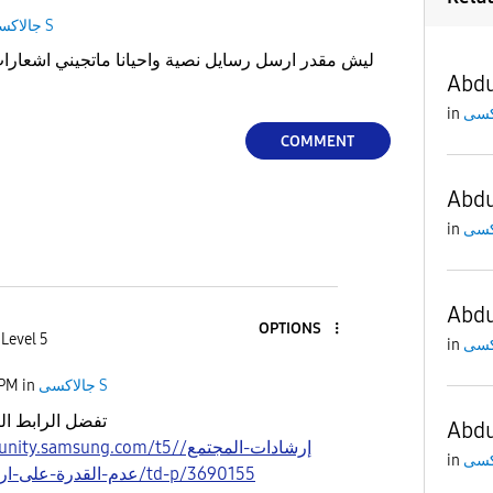
جالاكسى S
ليش مقدر ارسل رسايل نصية واحيانا ماتجيني اشعارا
Abdu
in
COMMENT
Abdu
in
Abdu
OPTIONS
 Level 5
in
 PM
in
جالاكسى S
تفضل الرابط ال
Abdu
samsung.com/t5/إرشادات-المجتمع/
in
عدم-القدرة-على-ارسال-رسائل-نصية/td-p/3690155