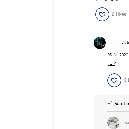
0
Likes
3ziz32
Acti
‎03-14-2020
كيف
0
Soluti
ph