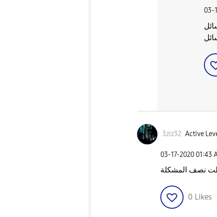
‎03-
ائل
ائل
3ziz32
Active Leve
‎03-17-2020
01:43 
لت نصف المشكلة
0
Likes