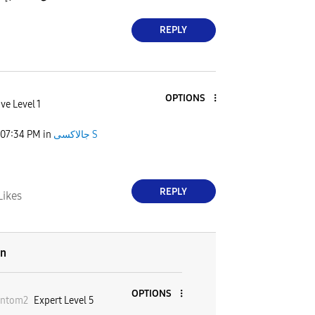
REPLY
OPTIONS
ve Level 1
07:34 PM
in
جالاكسى S
REPLY
Likes
on
OPTIONS
antom2
Expert Level 5