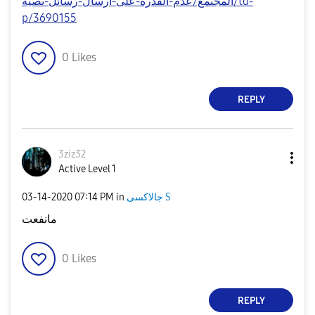
المجتمع/عدم-القدرة-على-ارسال-رسائل-نصية/td-
p/3690155
0
Likes
REPLY
3ziz32
Active Level 1
‎03-14-2020
07:14 PM
in
جالاكسى S
مانفعت
0
Likes
REPLY