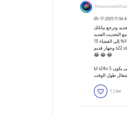
MohammedAlfisal
‎05-17-2025
11:36 
يد وترجع بياناتك
😂
😂
😂
1
Like