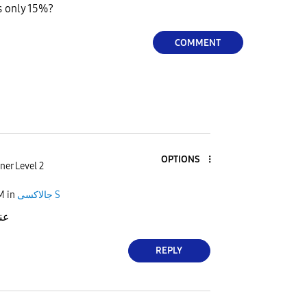
s only 15%?
COMMENT
OPTIONS
ner Level 2
PM
in
جالاكسى S
عن
REPLY