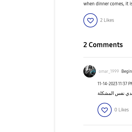
when dinner comes, it i
2
Likes
2 Comments
omar_1999
Begin
‎11-14-2023
11:37 
دي نفس المشكلة
0
Likes