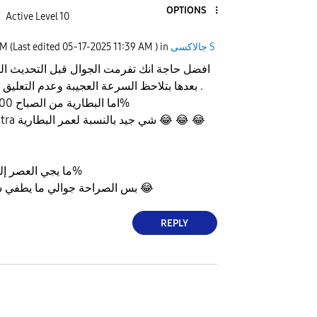
OPTIONS
Active Level 10
AM
(Last edited
‎05-17-2025
11:39 AM
) in
جالاكسى S
افضل حاجة انك تفرمت الجوال قبل التحديث الجد
بعدها بتلاحظ السرعة العجيبة وعدم التعليق مع التحديث الجديد .
اما البطارية من الصباح 100% إلى العشاء 15%
وجهاز قديم s22 ultra شي جيد بالنسبة لعمر البطارية
😂
😂
😂
انا s24u ما يجي العصر إلى يكون 5%
بس الصراحة جوالي ما يطفي شغال طول الوقت
😂
REPLY