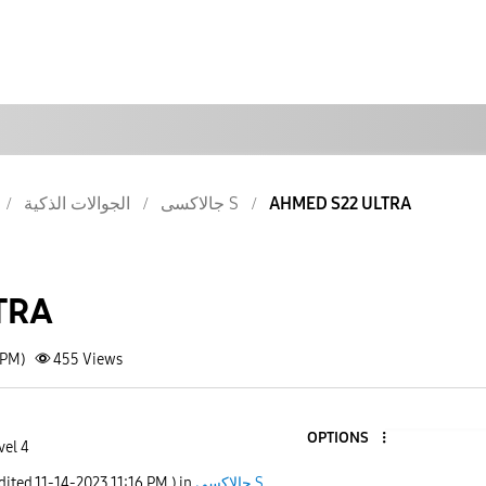
الجوالات الذكية
جالاكسى S
AHMED S22 ULTRA
TRA
 PM)
455
Views
OPTIONS
vel 4
edited
‎11-14-2023
11:16 PM
) in
جالاكسى S