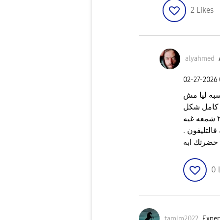
2
Likes
alyahmed
‎02-27-2026
سبه ليا مش
ز كامل شكل
التليفون بئا وحش فعلا اضاءه الشاشه ٢٦٠٠ شمعه غيه
ناقصه فالتليفون .
حضرتك ابه
0
tamim2022
Exper