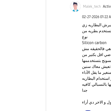
Malek_tech
Activ
‎02-27-2026
01:22 
برش البطاريه زي
بتستخدم بطريه من
نوع
Silicon carbon
هي فالحقيقه مش
اضي اقل بكتير من
سونج بتستخدممها
ه تعيش معاك سنين
نغير ما يقل الأداء
استخدام البطاريه
 بالنسبالي كافيه
جدا