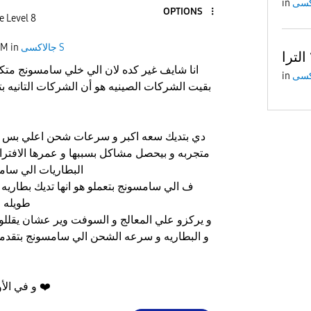
in
OPTIONS
e Level 8
جالاكسى S
in
AM
انا شايف غير كده لان الي خلي سامسونج متك
in
بقيت الشركات الصينيه هو أن الشركات التانيه 
دي بتديك سعه اكبر و سرعات شحن اعلي بس 
متجربه و بيحصل مشاكل بسببها و عمرها الافتر
البطاريات الي سام
ف الي سامسونج بتعملو هو انها تديك بطاري
طويله م
و يركزو علي المعالج و السوفت وير عشان يقللو 
و البطاريه و سرعه الشحن الي سامسونج بتقدمها
❤️
و في الأول و الاخر دي أراء