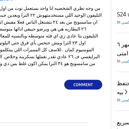
S24 
in
التليفون بئا عادي زي اي فئه متوسطه وبالنسبه للمعا
تحديث اس ٢٤ الترا لشهر ٦
المومنيوم كمان . للاسف كل المميزات اللي بيتكلموا
امتى
البرايفسي ف ٢٦ عادي تقدر تعملها بسكرينه وخ
in
من سامسونج هو ٣٤ الترا يمكن اكون غلط
ا احتفظ
COMMENT
بيه
in