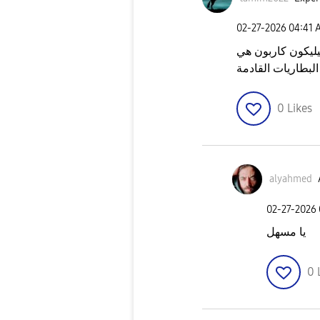
‎02-27-2026
04:41 
يليكون كاربون هي
0
Likes
alyahmed
‎02-27-2026
يا مسهل
0