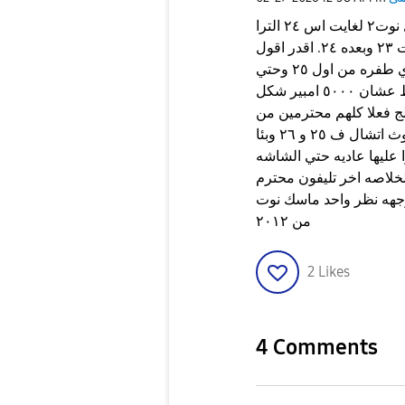
من وجه نظري الشخصيه انا واحد بستعمل نوت من اول نوت٢ لغايت اس ٢٤ الترا
التليفون الوحيد اللي مستخدمتهوش ٢٢ الترا وبعدين جبت ٢٣ وبعده ٢٤. اقدر اقول
ان سامسونج من بعد ٢٤ بتشتغل الناس فعلا مفيش اي طفره من اول ٢٥ وحتي
٢٦ البطاريه هي هي وبرضو حيبقي ادائها متوسط عشان ٥٠٠٠ امبير شكل
لج فعلا كلهم محترمين من
اول ٢٣ الترا ومش حتحس بأي فرق حتي البلوتوث اتشال ف ٢٥ و ٢٦ وبئا
 عليها عاديه حتي الشاشه
لاص. الخلاصه اخر تليفون محترم
 بس دي وجهه نظر واحد ماسك نوت
من ٢٠١٢
2
Likes
4 Comments