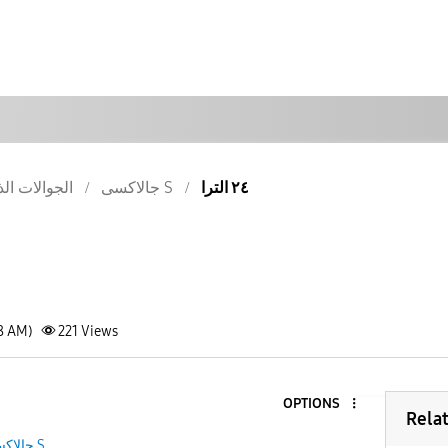
٢٤ الترا
جالاكسى S
الجوالات الذ
38 AM)
221
Views
OPTIONS
Rela
جالاكسى S