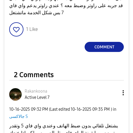
قد جربه على راوتر وضبط معه ؟ عندي راوتر يدعم واي فاي
7 بس شكل الخدمة ماتشتغل
1
Like
COMMENT
2 Comments
Rakankoona
Active Level 7
‎10-16-2025
09:32 PM
(Last edited
‎10-16-2025
09:35 PM
) in
جالاكسى S
يشتغل تلقائي بدون ضبط الهاتف وعندي واي فاي 5 وتقدر
تميزه من ايقونة الواي فاي مثل الصوره ... لكن اذا عندك