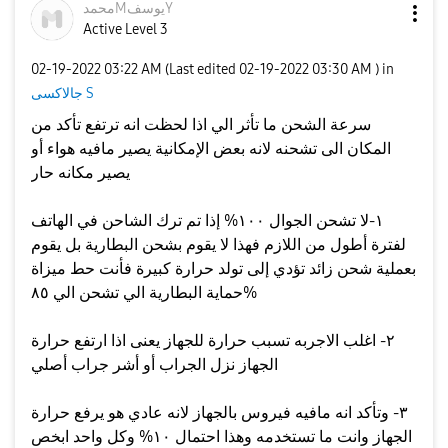
محمدMيوسفY
Active Level 3
‎02-19-2022
03:22 AM
(Last edited
‎02-19-2022
03:30 AM
) in
جالاكسى S
سرعة الشحن ما تأثر الي اذا لحظت انه ترتفع تأكد من
المكان الى تشحنه لانه بعض الإمكانية يصير مافيه هواء أو
يصير مكانه حار
١-لا تشحن الجوال ١٠٠% إذا تم ترك الشاحن في الهاتف
لفترة أطول من اللازم فهذا لا يقوم بشحن البطارية بل يقوم
بعملية شحن زائد تؤدي إلى تولد حرارة كبيرة فأنت حط ميزاة
حماية البطارية الي تشحن الي ٨٥%
٢- اغلب الاجربه تسبب حرارة للجهاز يعنى اذا ارتفع حرارة
الجهاز نزل الجراب أو أشر جراب أصلي
٣- وتأكد انه مافيه فيروس بالجهاز لانه عادي هو يرفع حرارة
الجهاز وانت ما تستخدمه وهذا احتمال ١٠% وكل واحد ابخص