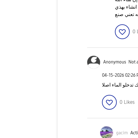
 انشاء بهذي
0
Anonymous
Not 
‎04-15-2026
02:26
تدخلو الماء اصلا
0
Likes
gacim
Acti