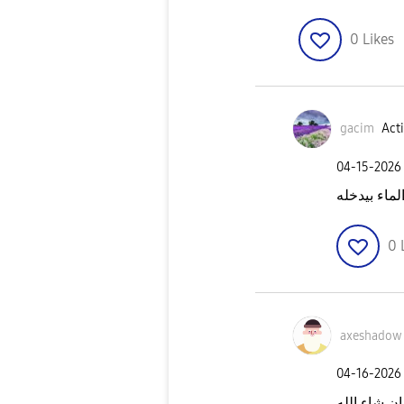
0
Likes
gacim
Acti
‎04-15-2026
لماء بيدخله
0
axeshadow
‎04-16-2026