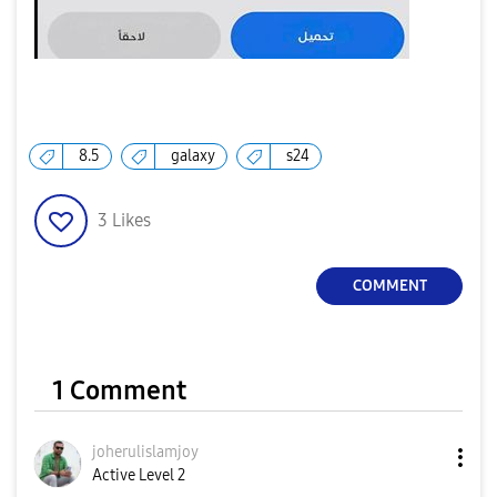
8.5
galaxy
s24
3
Likes
COMMENT
1 Comment
joherulislamjoy
Active Level 2