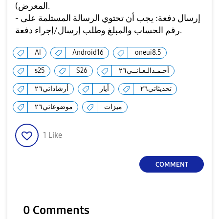
المعرض).
- إرسال دفعة: يجب أن تحتوي الرسالة المستلمة على
رقم الحساب والمبلغ وطلب إرسال/إجراء دفعة.
AI
Android16
oneui8.5
أحـمـدالـعـانــي٢٦
S26
s25
تحديثاتي٢٦
أيار
أرشاداتي٢٦
ميزات
موضوعاتي٢٦
1
Like
COMMENT
0 Comments