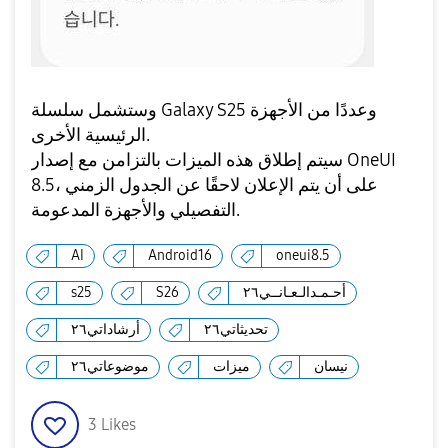
وستشمل سلسلة Galaxy S25 وعددًا من الأجهزة
الرئيسية الأخرى.
سيتم إطلاق هذه الميزات بالتزامن مع إصدار OneUI
8.5، على أن يتم الإعلان لاحقًا عن الجدول الزمني
التفصيلي والأجهزة المدعومة.
AI
Android16
oneui8.5
أحـمـدالـعـانــي٢٦
S26
s25
تحديثاتي٢٦
أرشاداتي٢٦
نيسان
ميزات
موضوعاتي٢٦
3
Likes