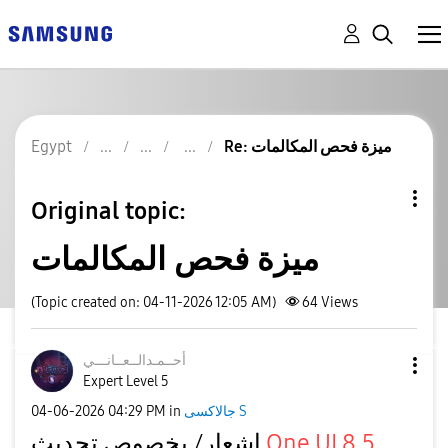
Re: ميزة فحص المكالمات
Egypt
Original topic:
ميزة فحص المكالمات
(Topic created on: 04-11-2026 12:05 AM)
64
Views
أحــمـدالــعــا
نـــي
Expert Level 5
جالاكسى S
in
04:29 PM
‎04-06-2026
One UI 8.5
إشعار/ بخصوص تحديث