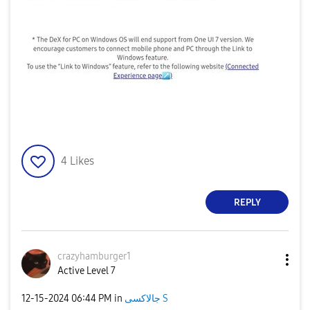
4
Likes
REPLY
crazyhamburger1
Active Level 7
‎12-15-2024
06:44 PM
in
جالاكسى S