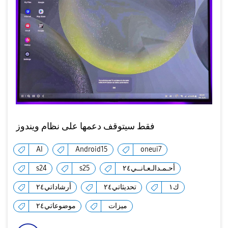
فقط سيتوقف دعمها على نظام ويندوز
AI
Android15
oneui7
s24
s25
أحـمـدالـعـانــي٢٤
ك١
تحديثاتي٢٤
أرشاداتي٢٤
ميزات
موضوعاتي٢٤