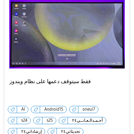
فقط سيتوقف دعمها على نظام ويندوز
AI
Android15
oneui7
أحـمـدالـعـانــي٢٤
s25
s24
تحديثاتي٢٤
إرشاداتي٢٤