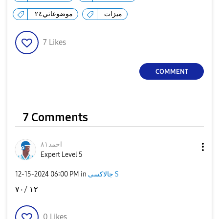
ميزات
موضوعاتي٢٤
7
Likes
COMMENT
7 Comments
احمد٨١
Expert Level 5
جالاكسى S
in
06:00 PM
‎12-15-2024
١٢ /٧٠
0
Likes